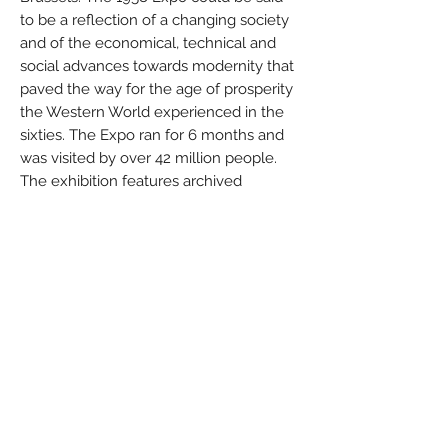
to be a reflection of a changing society
and of the economical, technical and
social advances towards modernity that
paved the way for the age of prosperity
the Western World experienced in the
sixties. The Expo ran for 6 months and
was visited by over 42 million people.
The exhibition features archived
documents, such as the plans of the
1958 Expo, typical fifties objects, films of
the time showing what was going on in
the aisles of the Expo, several scale
models including the Civil Engineering
Arrow and the Place de Brouckère
information centre, which transport the
visitor back to the world of 58 and the
spectacle of this unique event. As a
symbol of these years of optimism,
Expo 58 left an idyllic picture to the