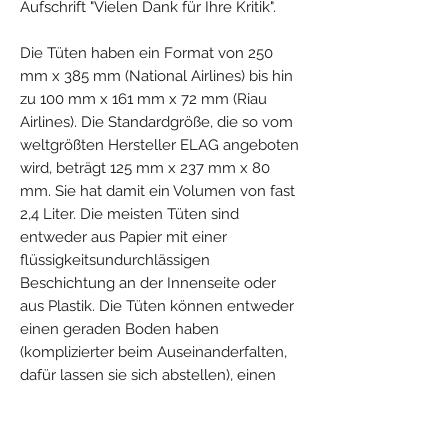
Aufschrift "Vielen Dank für Ihre Kritik".
Die Tüten haben ein Format von 250
mm x 385 mm (National Airlines) bis hin
zu 100 mm x 161 mm x 72 mm (Riau
Airlines). Die Standardgröße, die so vom
weltgrößten Hersteller ELAG angeboten
wird, beträgt 125 mm x 237 mm x 80
mm. Sie hat damit ein Volumen von fast
2,4 Liter. Die meisten Tüten sind
entweder aus Papier mit einer
flüssigkeitsundurchlässigen
Beschichtung an der Innenseite oder
aus Plastik. Die Tüten können entweder
einen geraden Boden haben
(komplizierter beim Auseinanderfalten,
dafür lassen sie sich abstellen), einen
schrägen (einfacher zu öffnen) oder gar
keinen, in der Form einem
Briefumschlag ähnlich. Bei Öffnungs-