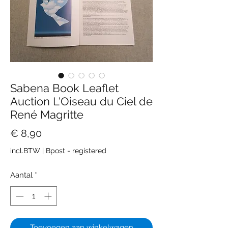
Sabena Book Leaflet
Auction L'Oiseau du Ciel de
René Magritte
Prijs
€ 8,90
incl.BTW
|
Bpost - registered
Aantal
*
Toevoegen aan winkelwagen