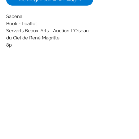
Sabena
Book - Leaflet
Servarts Beaux-Arts - Auction L'Oiseau
du Ciel de René Magritte
8p
Dimensions (cm): 15 x 21
Weight (g): 22
Subscribe Form
Submit