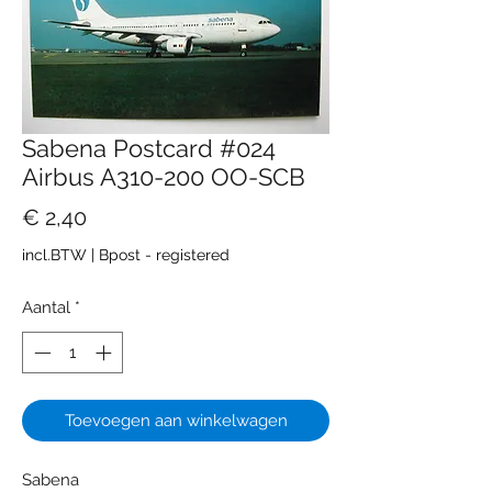
Sabena Postcard #024
Airbus A310-200 OO-SCB
Prijs
€ 2,40
incl.BTW
|
Bpost - registered
Aantal
*
Toevoegen aan winkelwagen
Sabena