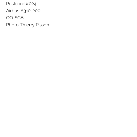
Postcard #024
Airbus A310-200
OO-SCB
Photo Thierry Pisson
Editions P.I.
Production Leconte 859
Subscribe Form
Submit