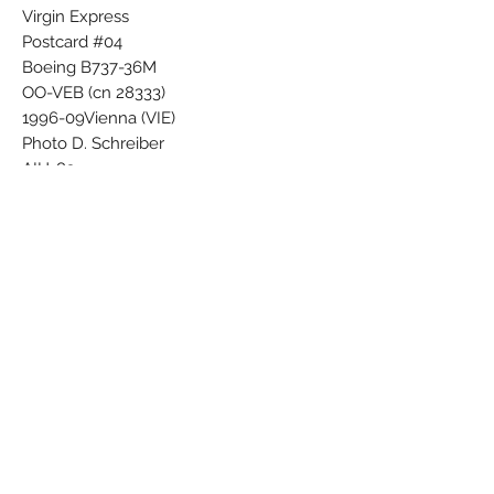
Virgin Express
Postcard #04
Boeing B737-36M
OO-VEB (cn 28333)
1996-09Vienna (VIE)
Photo D. Schreiber
AIH-83
Airline Color Scheme - Introduced 1996
Subscribe Form
Submit