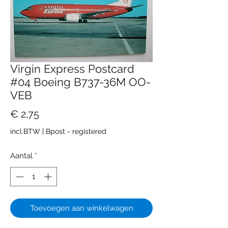
Virgin Express Postcard
#04 Boeing B737-36M OO-
VEB
Prijs
€ 2,75
incl.BTW
|
Bpost - registered
Aantal
*
Toevoegen aan winkelwagen