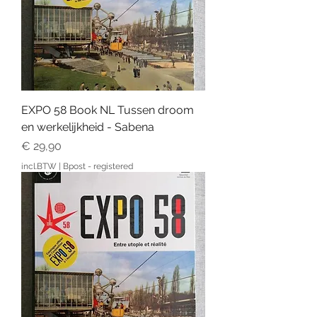
EXPO 58 Book NL Tussen droom
en werkelijkheid - Sabena
Prijs
€ 29,90
incl.BTW
|
Bpost - registered