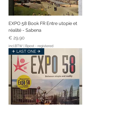
EXPO 58 Book FR Entre utopie et
réalité - Sabena
Prijs
€ 29,90
incl.BTW
|
Bpost - registered
✈ LAST ONE ✈